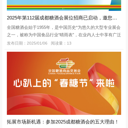
2025年第112届成都糖酒会展位招商已启动，邀您共襄食饮酒业盛举
全国糖酒会始于1955年，是中国历史*为悠久的大型专业展会
之一，被称为中国食品行业“晴雨表”，在业内人士中享有广泛
的认可度和美誉度。是中国食品酒类行业历史悠久、规模宏
发布日期：2025/01/06 阅读量：13
大、影响深远的展览会。2025年3
拓展市场新机遇：参加2025成都糖酒会的五大理由！