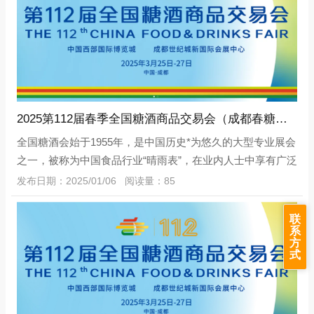
2025第112届春季全国糖酒商品交易会（成都春糖） | 32万㎡展览面积、24个特色品类专区！
全国糖酒会始于1955年，是中国历史*为悠久的大型专业展会
之一，被称为中国食品行业“晴雨表”，在业内人士中享有广泛
的认可度和美誉度。是中国食品酒类行业历史悠久、规模宏
发布日期：2025/01/06 阅读量：85
大、影响深远的展览会。2025年3
联
系
方
式