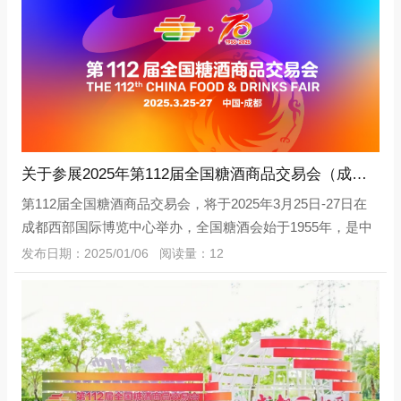
关于参展2025年第112届全国糖酒商品交易会（成都春糖）的通知
第112届全国糖酒商品交易会，将于2025年3月25日-27日在
成都西部国际博览中心举办，全国糖酒会始于1955年，是中
国历史*为悠久的大型专业展会之一，被称为中国食品行
发布日期：2025/01/06 阅读量：12
业“晴雨表”，在业内人士中享有