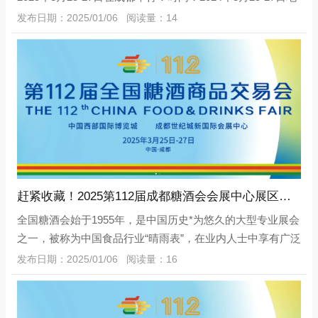
点：成都西部博览城国际展览展示中心【国际机械专区】展
发布日期：2025/01/06 阅读量：14
位火热预定中！展览
赶紧收藏！2025第112届成都糖酒会会展中心展区分布及布展酒店大全！
全国糖酒会始于1955年，是中国历史*为悠久的大型专业展会
之一，被称为中国食品行业“晴雨表”，在业内人士中享有广泛
的认可度和美誉度。是中国食品酒类行业历史悠久、规模宏
发布日期：2025/01/06 阅读量：16
大、影响深远的展览会。2025年3