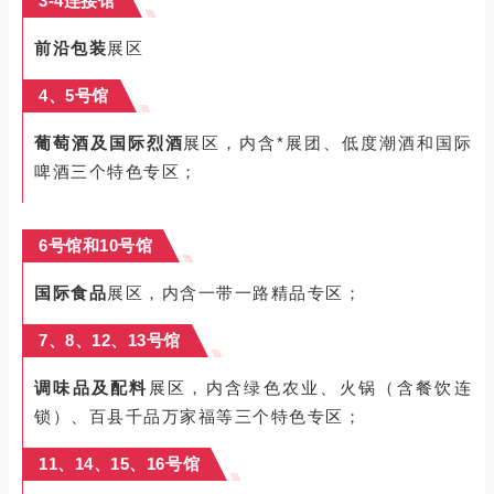
3-4连接馆
前沿包装
展区
4、5号馆
葡萄酒及国际烈酒
展区，内含*展团、低度潮酒和国际
啤酒三个特色专区；
6号馆和10号馆
国际食品
展区，内含一带一路精品专区；
7、8、12、13号馆
调味品及配料
展区，内含绿色农业、火锅（含餐饮连
锁）、百县千品
万家福
等三个特色专区；
11、14、15、16号馆