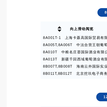
7C019T-3,7C019T-4 衡水久
7C020T-1,7C020T-2 艾加环
7C020T-3,7C020T-4 青岛青
7C023T-1 德州克代尔集团有限公
向上滑动阅览
7C023T-2 山东多美未来酒业有限
7C024T 上海你吹一瓶科技有限公
8A001T-1 上海卡聂高国际贸易有
7C027T 滕州爱啤士精酿啤酒有限
8A005T,8A006T 中法合营王朝
7C028T-1 青岛卡夫特啤酒有限公
8A010T 中粮名庄荟国际酒业有限
7C030T-10 宁波裕如国际贸易有
8A013T 新疆千回西域葡萄酒业有
7C030T-11 郑州乐啤供应链管理
8B007T,8B008T 海南云外国际
7C030T-12 内蒙古大九酿酒有限
8B011T,8B012T 北京挖玖电子
7C030T-13 厚浪啤酒酿造（浙江
8B015T,8B016T 迅贸（深圳）
7C030T-15 上海祈立国际贸易有
8B017T,8C019T 上海君怡酒业
7C030T-16 南京幸福流淌科技有
8B018T 青岛意享国际品牌管理有
1
7C030T-17 山东迈拓啤酒设备有
8B021T First Hand Vintners 