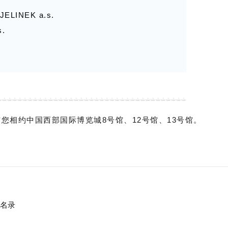
萄酒平台
限公司
限公司
JELINEK a.s.
）贸易服务有限公司
公司
有限公司
s.
t
商贸有限公司
司
 贝柏轩（法国）精品酒业
有限公司
LAS
限公司
有限公司
.o.
vins de france
限公司
.o.
限公司
tromu a.s.
司
商与您相约中国西部国际博览城8号馆、12号馆、13号馆。
nt
限公司
限公司
E
公司
酒业有限公司
司
司
有限公司
ine des Pierrettes
贸易有限公司
有限公司
限公司
商名录
T,13C018T 红源文化传播（深圳）有限公司
限公司