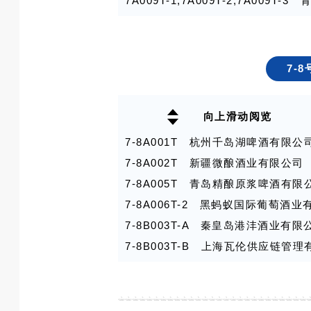
7A009T-1,7A009T-2,7A00
7A009T-4,7A009T-5 华喜酒
7A009T-6 成都牛啤堂食品有限公
7A009T-7 福州围一商贸有限公司
7-
7A010T-10 吉岛国际贸易（上海
7A010T-8 深圳市玖之源供应链有
向上滑动阅览
7A010T-9 福建中德国际贸易有限
7-8A001T 杭州千岛湖啤酒有限公
7B003T 零点活力(江苏)健康发展
7-8A002T 新疆微酿酒业有限公司
7B004T 广州珠江啤酒股份有限公
7-8A005T 青岛精酿原浆啤酒有限
7B008T 比利时瓦隆大区外贸与外
7-8A006T-2 黑蚂蚁国际葡萄酒
7B008T-1 郑州润威供应链有限公
7-8B003T-A 秦皇岛港沣酒业有限
7B011T 山东潮力啤酒有限公司
7-8B003T-B 上海瓦伦供应链管
7B017T-1,7B017T-2 辽宁北
7-8B004T-A 贵州省华狮啤酒销
7B017T-3 河南省京德酒业有限公
7-8B008T 兄弟进出口贸易（深
7B017T-5 中仸饮品（临邑）有限
7-8B009T,7-8B010T 烟台高升