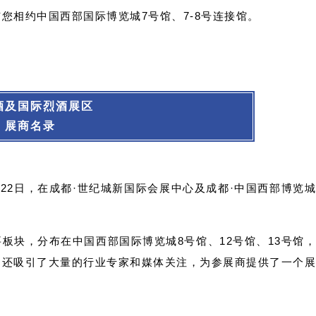
商与您相约中国西部国际博览城7号馆、7-8号连接馆。
发展有限公司
隐文化发展有限公司
公司
德奥啤酒有限公司
司
酒（上海）有限公司
）有限公司
酒及国际烈酒
展区
展有限公司
展商名录
司
限公司
口贸易有限公司
日至22日，在成都·世纪城新国际会展中心及成都·中国西部博览
）有限公司
有限公司
司
板块，分布在中国西部国际博览城8号馆、12号馆、13号馆
限公司
，还吸引了大量的行业专家和媒体关注，为参展商提供了一个
有限公司
岛印象精酿啤酒有限公司