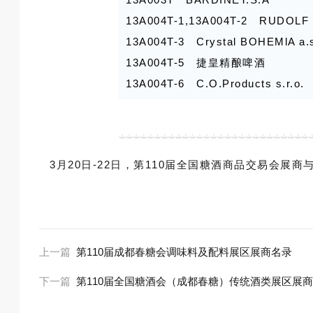
12A002T-9 法国蒙彼利埃大区葡
7D061T 库姆巴特啤酒（湖北）有
8D040T 贵都国际贸易（上海）有
13A004T-1,13A004T-2 RUDOLF 
12A003T-1 法国泽巍世家(上海
7D062T 辽宁嘉比尔国际贸易有限
8D049T 世港进出口贸易（重庆）
13A004T-3 Crystal BOHEMlA a.
12A003T-10 Vignobles de Lorien
7E055T,S8G076T 郑州森之隆
8D053T 广东宏强酒厂有限责任公
13A004T-5 捷皇精酿啤酒
12A003T-11 B.CHOUETTE
7E059T 英博金龙泉啤酒（湖北）
8D057T 上海沃黎实业有限公司
13A004T-6 C.O.Products s.r.o.
12A003T-12 DOMAINE CHAPE
7E060T-1 德国皇家慕尼黑啤酒有
8D058T 音符葡萄酒营销（深圳）
13A004T-7 BlueTouch Export, s.r
12A003T-13 prestige des grands 
7E065B 青岛元本精酿啤酒科技有
8E051T 烟台海藏酒业有限公司
13A004T-8 Prazska cokolada s.r
12A003T-14 Chateau La Coste
7E066B 四川相思引酒业有限公司
8E052T 大连鼎诚尚品国际贸易有
13A004T-9 Palirna U Zeleneho s
12A003T-4 Promocom
7E067B 上海锐有商贸有限公司
8E055T 上海鼎葡国际贸易有限公
3月20日-22日，第110届全国糖酒商品交易会展
13A011T 广西朗姆酒业有限公司
12A003T-5 Domaine Saint Vince
7E068B 亮星国际贸易有限公司
8E059T 广东美时达酒业有限公司
13B002T 浙江酩源供应链管理有
12A003T-6 CLOVIS WINES
7E070T 斑马通达（安徽）科技有
8E073T Fanagoria
13B006T 西海岸供应链集团
12A003T-7 LA FEE DE LA VIGN
7E073T 青岛中仕欧国际贸易有限
8F066T-1 新疆中酒公司
13B009T,13B010T 迦亚克国际
12A003T-8 Xano Vins
7E074T 山东泉堡生物科技有限公
8F068T-1 上海半球进出口有限公
13B012T-1 天津福泽韦国际贸易
上一篇
第110届成都春糖会调味料及配料展区展商名录
12A003T-9 Vins & Vallons - Doma
7F072T 湖州浙一家酒业有限公司
8F069T-1 圣罗尼（海南）国际
13B013T 尊贵酒业（深圳）集团
12A004T-1 BUSINESS FRANCE
7F075T 贵州开心乐食品有限公司
8F075T 深圳法斯特进出口贸易有
下一篇
第110届全国糖酒会（成都春糖）传统酒类展区展
13B015T,13B016T,13C017
12A004T-14 BusinessFrance6
7F076T 即刻酿造
8F081A 长乐（广州）企业管理有