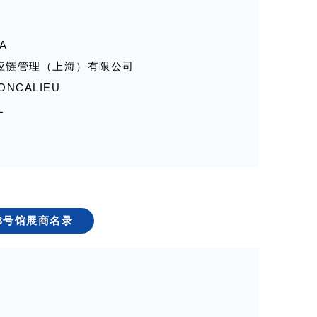
有限公司
有限公司
司
品牌管理有限公司
A
任公司
限公司
 醇运供应链管理（上海）有限公司
司
有限公司
FONCALIEU
有限公司
司
L
公司
限公司
酒产业协会
44T,S6B013T,S6C014T 汴京啤酒（开封）有限公司
品酒庄联盟
48T 烟台巴宝莉集团
贸有限公司
司
3号馆展商名录
有限公司
D044T 昌黎茅台葡萄酒经贸有限公司
GROUPE JEAN D'ALIBERT 尚多芳-让达利贝尔集
司
区之家
有限公司