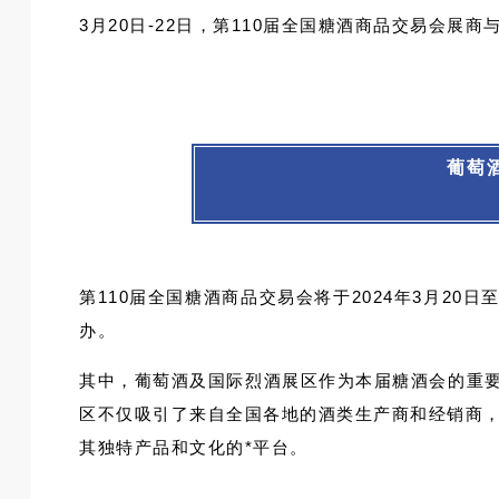
7B017T-6 河北羽量酒业有限公司
3月20日-22日，第110届全国糖酒商品交易会展
7-8B013T 安徽迎客松健康产业
7B018T-1,7B018T-2 苏州过
7-8B014T-A 曹县松江工艺品有限
7B018T-3,7B018T-5 山东奥
7-8B014T-B 青岛帝勋洋酒有限公
7B018T-4,7B018T-6 蝶矢梅
7B022T 凯撒名尊国际酒业（北京
葡萄
7B025T 城发集团（青岛）旅游发
7B026T-2 山东锦泰山酒业有限公
7B029T-1 上海德悦柏国际贸易有
7B029T-2 康派缇（厦门）进出
第110届全国糖酒商品交易会将于2024年3月20
7B029T-24 汉姆蕾顿啤酒（济南
办。
7B029T-3 广州市嘉和进出口贸易
7B029T-4 青岛玩啤供应链有限公
其中，葡萄酒及国际烈酒展区作为本届糖酒会的重要
7B029T-6 厦门华沣供应链集团有
区不仅吸引了来自全国各地的酒类生产商和经销商
7B029T-8 潘达布鲁（北京）酒业
其独特产品和文化的*平台。
7C019T-1,7C019T-2 青岛千