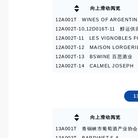
7C030T-19 广西南宁欧菲利商贸
8B022T 德国葡萄酒联盟（中国）
向上滑动阅览
7C030T-9 万宝行国际贸易有限公
8B025T,8B026T 广东洲际华邑
12A001T WINES OF ARGENTIN
7C032T 山西菲尼克司酒业有限责
8B029T,8B030T 山东丹尼酒业有
12A002T-10,12D016T-11
7C033T 温州嘉邦酒业科技有限公
8C020T 爱饮乐微醺（南京）科技
12A002T-11 LES VIGNOBLES 
7C034T 济南市时代酒具制造股份
8C023T 米奇酒业（厦门）有限公
12A002T-12 MAISON LORGERI
7C037T 烟台嘉桐酒业有限公司
8C024T 上海沓莱进出口贸易有限
12A002T-13 BSWINE 百思酒业
7C038T 深圳市奥丁格啤酒销售有
8C027T,8C028T 天山北麓葡萄
12A002T-14 CALMEL JOSEPH
7C041T,7C042T,7D043T,7D0
8C031T-1 ABESWINE西班牙精
12A002T-2 WINE MILL
7C045T,7C046T,7D047T,7D0
8C033T 玛吉戈酒庄
12A002T-3 法国维纳斯酒庄
7D035T,7D039T 温州舒马赫商
8C034T 上海瀛亿国际贸易有限公
12A002T-4 雄鹰酒庄
7D036T 山东于廉供应链有限公司
8C037T 广州酷威酒业有限公司
1
12A002T-5 CORDIER柯迪雅
7D040T,S3F078T 山东汉德酒业
8C041T,8C042T,8D043T,8
12A002T-7 CHANTOVENT - 
7D053T 山东金沙滩啤酒有限公司
8C045T BS GROUP
向上滑动阅览
团
7D054T 四川宝耳食品有限公司
8D035T 义乌市嘉酩进出口有限公
13A001T 青铜峡市葡萄酒产业协会
12A002T-8 法国南部-奥克塔尼大
7D057T,7D058T 山东阳春啤酒
8D036T 上海景樽酒业有限公司
13A003T BARDINET.S.A