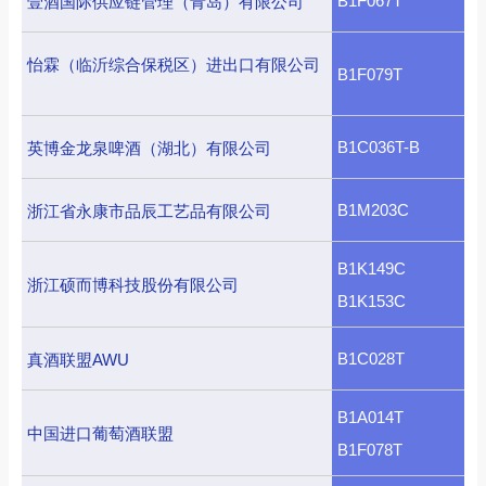
B1F067T
壹酒国际供应链管理（青岛）有限公司
怡霖（临沂综合保税区）进出口有限公司
B1F079T
B1C036T-B
英博金龙泉啤酒（湖北）有限公司
B1M203C
浙江省永康市品辰工艺品有限公司
B1K149C
浙江硕而博科技股份有限公司
B1K153C
B1C028T
真酒联盟AWU
B1A014T
中国进口葡萄酒联盟
B1F078T