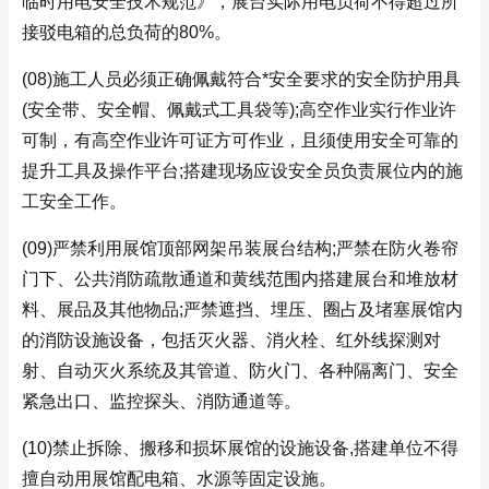
临时用电安全技术规范》，展台实际用电负荷不得超过所
接驳电箱的总负荷的80%。
(08)
施工人员必须正确佩戴符合*安全要求的安全防护用具
(安全带、安全帽、佩戴式工具袋等);高空作业实行作业许
可制，有高空作业许可证方可作业，且须使用安全可靠的
提升工具及操作平台;搭建现场应设安全员负责展位内的施
工安全工作。
(09)
严禁利用展馆顶部网架吊装展台结构;严禁在防火卷帘
门下、公共消防疏散通道和黄线范围内搭建展台和堆放材
料、展品及其他物品;严禁遮挡、埋压、圈占及堵塞展馆内
的消防设施设备，包括灭火器、消火栓、红外线探测对
射、自动灭火系统及其管道、防火门、各种隔离门、安全
紧急出口、监控探头、消防通道等。
(10)
禁止拆除、搬移和损坏展馆的设施设备,搭建单位不得
擅自动用展馆配电箱、水源等固定设施。