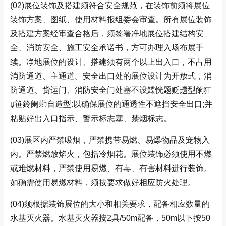
(02)展位装饰及搭建须符合安全规范，在装饰前须将展位
装饰方案、图纸、使用材料报组委会审查。所有展位装饰
及搭建方案经审查合格后，须签署净地展位搭建结构安
全、消防安全、施工安全承诺书，方可办理入场布展手
续。净地展位的设计、搭建须有两个以上出入口，不占用
消防通道、主通道。安全出口处的展位设计为开放式，消
防通道、货运门、消防安全门处塞不设鰈恍题贬趲型餉狂
ụ笹鈴阑螄自造型:以确保展位的通透性不遮挡安全出口;并
粘贴好出入口指示、警示标志塞、禁烟标志。
(03)展区内严禁吸烟，严禁携带易燃、易爆物品及宠物入
内。严禁燃放焰火，包括冷烟花。展位装饰必须使用不燃
或难燃材料，严禁使用易燃、有毒、有害材料进行装饰。
如确需使用易燃材料，须按要求做好相应防火处理。
(04)
须根据装饰展位的大小和相关要求，配备相应数量的
水基灭火器。水基灭火器按2具/50m配备，50m以下按50