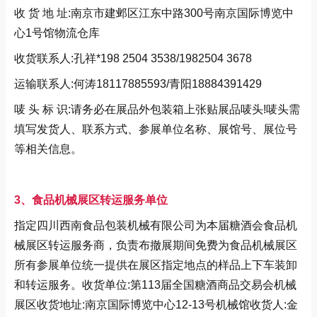
收 货 地 址:南京市建邺区江东中路300号南京国际博览中
心1号馆物流仓库
收货联系人:孔祥*198 2504 3538/1982504 3678
运输联系人:何涛18117885593/青阳18884391429
唛 头 标 识:请务必在展品外包装箱上张贴展品唛头!唛头需
填写发货人、联系方式、参展单位名称、展馆号、展位号
等相关信息。
3、食品机械展区转运服务单位
指定四川西南食品包装机械有限公司为本届糖酒会食品机
械展区转运服务商，负责布撤展期间免费为食品机械展区
所有参展单位统一提供在展区指定地点的样品上下车装卸
和转运服务。收货单位:第113届全国糖酒商品交易会机械
展区收货地址:南京国际博览中心12-13号机械馆收货人:金