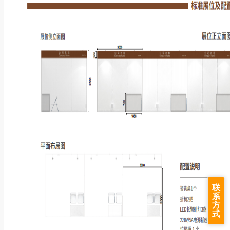
联
系
方
式