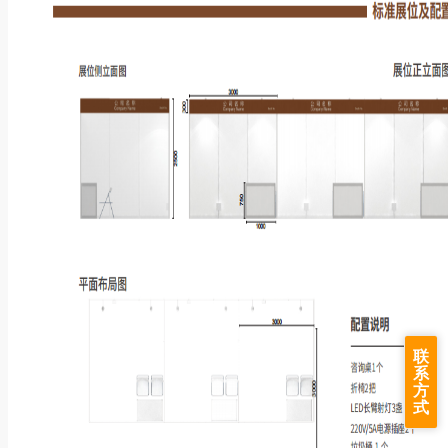
联
系
方
式