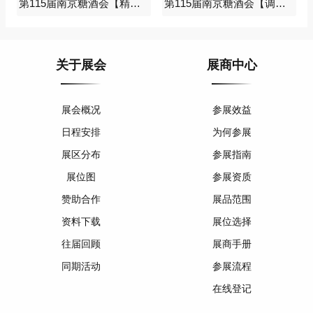
第115届南京糖酒会【精酿啤酒及低度馆】图纸
第115届南京糖酒会【调味品及食品配料馆】图纸
关于展会
展商中心
展会概况
参展效益
日程安排
为何参展
展区分布
参展指南
展位图
参展资质
赞助合作
展品范围
资料下载
展位选择
往届回顾
展商手册
同期活动
参展流程
在线登记