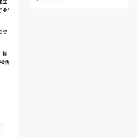
建立
业*
需登
，抓
和动