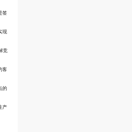
是签
实现
解竞
的客
点的
注产