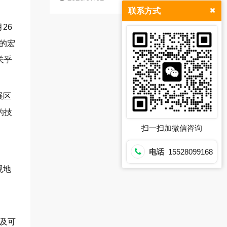
联系方式
26
的宏
关乎
展区
的技
扫一扫加微信咨询
电话
15528099168
观地
以及可