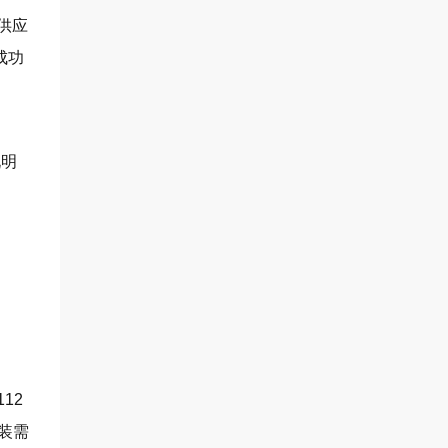
供应
成功
说明
12
装需