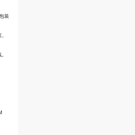
包装
案。
线。
M