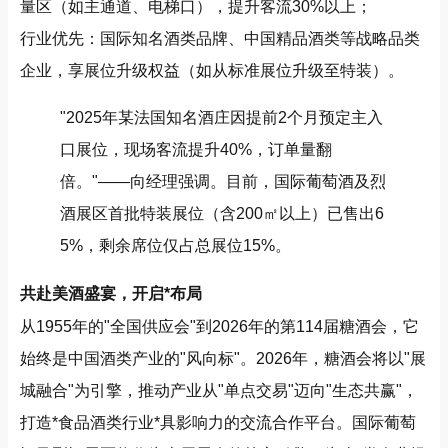
量区（如主通道、电梯口），提升客流30%以上；
行业优先：国际知名酒类品牌、中国精品酒类等战略品类
企业，享展位升级权益（如从标准展位升级至特装）。
"2025年某法国知名酒庄因提前2个月预定主入
口展位，现场客流提升40%，订单量翻
倍。"——向经理强调。目前，国际葡萄酒及烈
酒展区首批特装展位（含200㎡以上）已售出6
5%，剩余席位仅占总展位15%。
共赴美酒盛宴，开启*布局
从1955年的"全国供应会"到2026年的第114届糖酒会，它
始终是中国酒类产业的"风向标"。2026年，糖酒会将以"展
城融合"为引擎，推动产业从"单点交易"迈向"生态共赢"，
打造*食品酒类行业*具影响力的交流合作平台。国际葡萄