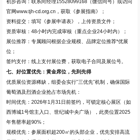
初步咨询：联系向经理15528099168（微信同号）或访问
官网
www.tjh-cd.org.cn，获取《参展指南》；
资料提交：填写《参展申请表》，上传资质文件；
资质审核：48小时内完成审核（重点企业24小时内）；
展位推荐：专属顾问根据企业规模、品牌定位推荐*优展
位；
签约支付：线上支付展位费，获取电子合同及展位号。
七、好位置优先：黄金席位，先到先得
优质展位资源稀缺，组委会实行"三优先"机制，确保国际
葡萄酒及烈酒企业抢占市场先机：
时间优先：2026年1月31日前签约，可锁定核心展区（如
西博城1号馆主入口、世纪城中央广场），此类位置2025
年售罄率超90%；
规模优先：参展面积超200㎡的头部企业，优先安排高流