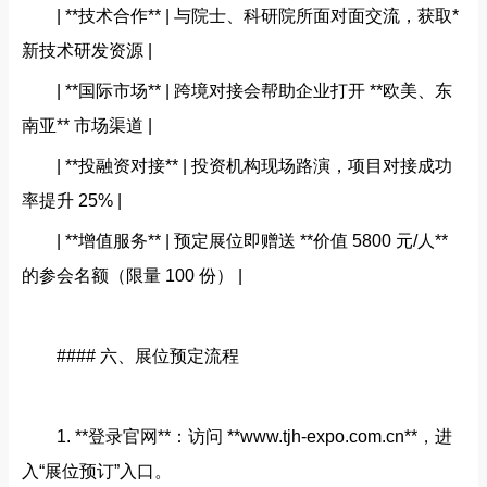
| **技术合作** | 与院士、科研院所面对面交流，获取*
新技术研发资源 |
| **国际市场** | 跨境对接会帮助企业打开 **欧美、东
南亚** 市场渠道 |
| **投融资对接** | 投资机构现场路演，项目对接成功
率提升 25% |
| **增值服务** | 预定展位即赠送 **价值 5800 元/人**
的参会名额（限量 100 份） |
#### 六、展位预定流程
1. **登录官网**：访问 **www.tjh‑expo.com.cn**，进
入“展位预订”入口。