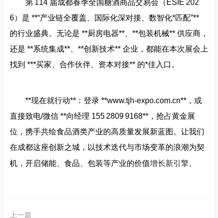
第 114 届成都春季全国糖酒商品交易会（ESIE 202
6）是 **“产业链全覆盖、国际化深对接、数智化*匹配”**
的行业盛典。无论是 **厨房电器**、**包装机械** 供应商，
还是 **系统集成**、**创新技术** 企业，都能在本次展会上
找到 ***买家、合作伙伴、资本对接** 的*佳入口。
**现在就行动**：登录 **www.tjh‑expo.com.cn**，或
直接致电/微信 **向经理 155 2809 9168**，抢占黄金展
位，携手共绘食品酒类产业的高质量发展新蓝图。让我们
在成都这座创新之城，以技术迭代与市场变革的浪潮为契
增长新引擎。
机，开启储能、食品、包装等产业的价值
上一篇