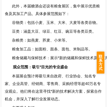
此外，本届糖酒会还设有粮食展区，集中展示优质粮
食及其加工产品。具体参展范围如下：
谷物类：包括小麦、玉米、大米、大麦等各类谷物。
豆类：涵盖大豆、绿豆、红豆、豌豆等各类豆类。
杂粮类：如燕麦、荞麦、小米等。
粮食加工品：如面粉、面条、面包、米制品等。
联
粮食储藏与保鲜技术：展示*新的储藏和保鲜技术及其应
系
方
观众范围：吸引*目光的专业盛会
式
本届展会预计将吸引来自政府、行业协会、知名专
家、企业高管、经销商、零售商、采购经理等超40万名专
业观众。他们将在这里寻找*新的技术解决方案，探索合作
机会，并深入了解行业发展动态。