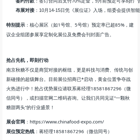
签约付款
：签订合同后支付70%定金，9月前预定可享8折广
布展对接
：10月14-15日凭《展位证》入场，组委会提供
：核心展区（如1号馆、5号馆）预定率已超85%，建
特别提示
议企业组团参展享定制化展位及免费会刊封面广告。
抢占先机，即刻行动
南京秋糖不仅是商贸对接的枢纽，更是科技与消费、传统与创
新碰撞的超级舞台。目前展位招商已*启动，黄金位置争夺战
火热进行中！抢占优势展位请联系蒋经理18581867296（微
信同号），或扫描官网二维码咨询。让我们共同见证“一颗秋
糖甜两头”的行业盛景！
：https://www.chinafood-expo.com/
展会官网
：蒋经理18581867296（微信同号）
展位预定热线