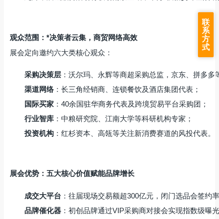
联
系
观众范围：*决策者云集，商贸网络高效
方
式
展会定向邀约六大类核心观众：
采购决策层
：沃尔玛、永辉等商超采购总监，京东、拼多多
渠道网络
：长三角经销商、连锁餐饮及酒店集团代表；
国际买家
：40余国驻华商务代表及跨境贸易平台采购团；
行业智库
：中粮研究院、江南大学等科研机构专家；
投资机构
：红杉资本、高瓴等关注新消费赛道的风投代表。
展会优势：五大核心价值赋能品牌增长
成交大平台
：往届现场交易额超300亿元，闭门选品会签约率
品牌催化器
：初创品牌通过VIP采购商对接会实现指数级曝