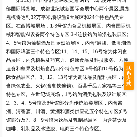
第112届全国糖酒会继续实施“两馆一城”,使用中国西
部国际博览城、成都世纪城新国际会展中心两个展区,展览
规模将达到32万平米,将设置9大展区和24个特色品类专
区。在西博城展场，1-3号馆为食品机械展区、内含国际机
械和智能AI设备两个特色专区;3-4连接馆为前沿包装展区;
4、5号馆为葡萄酒及国际烈酒展区，内含*展团、低度潮酒
和国际啤酒三个特色专区;11、14、15、16号馆为休闲食
品展区，内含糖果及巧克力、健康食品及科技服务、方便
联
速食和坚果及烘焙食品四个特色专区;6号馆和10号馆为国
系
际食品展区;7、8、12、13号馆为调味品及配料展区，内
方
式
含绿色农业、火锅(含餐饮连锁)、百县千品万家福等三个
特色专区。在世纪城展场，1号馆为酒类包装及设计展区;
2、3、4、5号馆及6号馆部分为传统酒类展区，内含酱
酒、清香酒、川酒、黄酒和酒类供应链五个特色专区;6号
馆部分及7、8、9号馆为饮品及乳制品展区，内含茶饮及
咖啡、乳制品及冰激凌、电商三个特色专区。