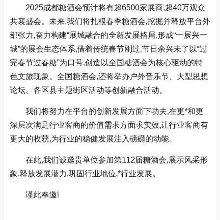
2025成都糖酒会预计将有超6500家展商,超40万观众
共襄盛会。未来,我们将扎根春季糖酒会,挖掘并释放平台外
部张力,奋力构建“展城融合的全新发展格局,形成“一展兴一
城”的展会生态体系,借着传统春节刚过,节日余兴未了以“过
完春节过春糖”为口号,创造以全国糖酒会为核心驱动的特
色文旅现象。全国糖酒会,还将举办户外音乐节、大型思想
论坛、各区县主题街区活动等创新融合活动。
我们将努力在平台的创新发展方面下功夫,在更*和更
深层次满足行业客商的价值需求方面求实效,让行业客商有
更大的收获,为行业的稳健发展注入磅礴的动能。
在此,我们诚邀贵单位参加第112届糖酒会,展示风采形
象,释放发展潜力,巩固行业地位,*行业发展。
谨此奉邀!