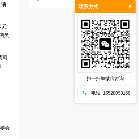
市消
联系方式
多元
、酒类
葡萄
精
扫一扫加微信咨询
电话
15528099168
委会