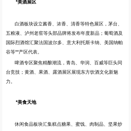
*美酒展区
白酒板块设立酱香、浓香、清香等特色展区，茅台、
五粮液、泸州老窖等头部品牌将发布年度新品；葡萄酒及
国际烈酒馆汇聚法国波尔多、意大利托斯卡纳、美国纳帕
谷等**产区代表。
啤酒专区聚焦精酿潮流，青岛、华润、百威等巨头同
台竞技；黄酒、果酒、露酒展区展现东方饮酒文化新魅
力。
*美食天地
休闲食品板块汇集糕点糖果、蜜饯、肉制品、坚果炒