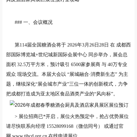
###
一、会议概况
第
114
届全国糖酒会将于
2026
年
3
月
26
日
28
日 在 成都西
部国际博览城
+
世纪城新国际会展中心 同步举办，展会总
面积
32.5
万平方米，预计吸引
6500
家参展商 与
40
万专业
观众 现场交流。本届大会以
“
展城融合
·
消费新生态
”
为主
题，继续深化
“
展会
城市
产业
”
三位一体的创新模式，力争
把成都打造成为亚太地区食品酒类产业的
“
风向标
”
。
>
展位招商已*开启，展位火热预定中，抢占优势展位
请尽快联系向经理
15528099168
（微信同号） 或通过官
网
www.tjhcd.org.cn
在线申请展位。