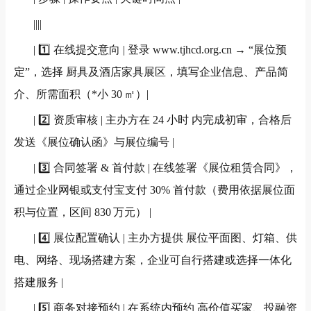
||||
| 1️⃣
在线提交意向
|
登录
www.tjhcd.org.cn → “
展位预
定
”
，选择 厨具及酒店家具展区，填写企业信息、产品简
介、所需面积（*小
30
㎡）
|
| 2️⃣
资质审核
|
主办方在
24
小时 内完成初审，合格后
发送《展位确认函》与展位编号
|
| 3️⃣
合同签署
&
首付款
|
在线签署《展位租赁合同》，
通过企业网银或支付宝支付
30%
首付款（费用依据展位面
积与位置，区间
830
万元）
|
| 4️⃣
展位配置确认
|
主办方提供 展位平面图、灯箱、供
电、网络、现场搭建方案，企业可自行搭建或选择一体化
搭建服务
|
| 5️⃣
商务对接预约
|
在系统内预约 高价值买家、投融资