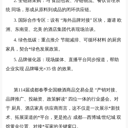
2.
全链路采购：与 食品包装、冷链物流、餐饮管理系
统 同场，形成从原料到成品的闭环供应链。
3.
国际合作专区：设有
“
海外品牌对接
”
区块，邀请 欧
洲、东南亚、北美 的酒店集团代表现场洽谈。
4.
绿色低碳：重点推介 节能减排、可循环材料 的厨房
家具，契合*绿色发展政策。
5.
品牌催化器：现场媒体、直播平台同步报道，帮助
企业实现 品牌曝光
×35
倍 的效果。
第
114
届成都春季全国糖酒商品交易会是
“
产销对接、
品牌推广、投融资、政策解读
”
四位一体的行业盛会。对
于 厨具、酒店家具 供应商而言，这不仅是一次展示*新技
术、拓展渠道的*平台，更是抢占 成都
—
西博城
/
世纪城 双
馆黄金位置、对接*买家的关键窗口。