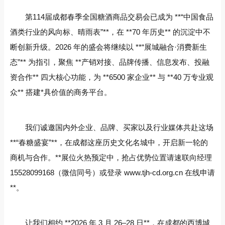
第114届成都春季全国糖酒商品交易会已成为 **“中国食品
酒类行业的风向标、晴雨表”**，在 **70 年历史** 的沉淀中不
断创新升级。2026 年的盛会将继续以 **“展城融合·消费新生
态”** 为指引，聚焦 **产销对接、品牌传播、信息发布、投融
资合作** 四大核心功能，为 **6500 家企业** 与 **40 万专业观
众** 搭建*具价值的商务平台。
我们诚邀国内外企业、品牌、买家以及行业媒体共赴这场
**“春糖盛宴”**，在成都这座历史文化名城中，开启新一轮的
商机与合作。**展位火热预定中，抢占优势位置请速联向经理
15528099168（微信同号）或登录 www.tjh-cd.org.cn 在线申请
**。
让我们相约 **2026 年 3 月 26–28 日**，在成都的西博城