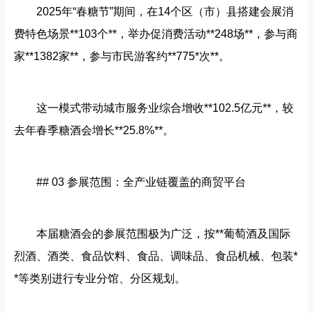
2025年“春糖节”期间，在14个区（市）县搭建会展消
费特色场景**103个**，举办促消费活动**248场**，参与商
家**1382家**，参与市民游客约**775*次**。
这一模式带动城市服务业综合增收**102.5亿元**，较
去年春季糖酒会增长**25.8%**。
## 03 参展范围：全产业链覆盖的商贸平台
本届糖酒会的参展范围极为广泛，按**葡萄酒及国际
烈酒、酒类、食品饮料、食品、调味品、食品机械、包装*
*等类别进行专业分馆、分区规划。