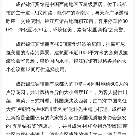
成都锦江宾馆是中国西南地区五星级酒店，位于成都
市的主干道--人民南路，毗邻**的府南河，与天府广场遥相
呼应，交通便利。锦江宾馆占地面积70亩，客用停车位30
0个，绿化面积30亩，环境优美，素有“花园宾馆”之美誉。
成都锦江宾馆拥有480间豪华舒适的房间，推窗可尽
览美丽的府南河风景。建筑面积近1000平方米的套房设施
装饰豪华典雅，堪称国内水平。锦江宾馆有规格各异的大
小会议室12间可供选择使用。
成都锦江宾馆拥有成都大的中堂--可同时容纳600人的
卢浮花园，共计风格各异的大小餐厅18个，为客人提供川
菜、粤菜、日式料理、韩国烧烤及西餐，由**的“中国烹饪
大师”卢朝华先生和“川菜名厨”党科先生精心打理。成都锦
江宾馆是全国仅有的六家曾荣获由美国优质服务协会颁发
的“五星钻石奖”酒店之一，并且成为中国“金钥匙”组织西南
地区首席代表酒店。酒水专区成熟的酒店之一，酒店展中