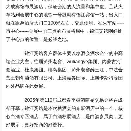
大成宾馆布展酒店，保证会期的人流量和集中度。且从火
车站到会展中心的地铁一号线就有锦江宾馆一站，出入口
就在距离酒店大门口100米左右，交通便利。在火车站-----
市中心------会展中心三点的布展格局中，锦江宾馆刚好处
于中心点的位置，是必经之地。
锦江宾馆客户群体主要以糖酒会酒水企业的中高
端企业为主，往届泸州老窖、wuliangye集团、内蒙古河
套酒业、杜康集团、椰岛集团，泸州老窖醉三江，中法合
营王朝葡萄酒有限公司、上海嘉昇国际、上海卡斯特等国
内外品牌在此参展。
2025年第110届成都春季
糖酒商品交易会
将在成
都开幕，锦江宾馆是本次糖酒会的布展酒店中的一个，核
心白酒专区酒店，属于白酒标展酒店，是白酒参展商，更
好展示，更好招商的好选择。