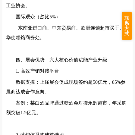
工业协会。
国际观众（占比
5%）：
联
系
东南亚进口商、中东贸易商、欧洲连锁超市买手、驻
方
式
华使领馆商务处。
四、展会优势：六大核心价值赋能产业升级
1. 高效产销对接平台
数据支撑：上届展会促成现场签约超
50亿元，85%参
展商达成合作意向。
案例：某白酒品牌通过糖酒会对接永辉超市，年采购
额突破
1.5亿元。
2. 营销体系构建首选地