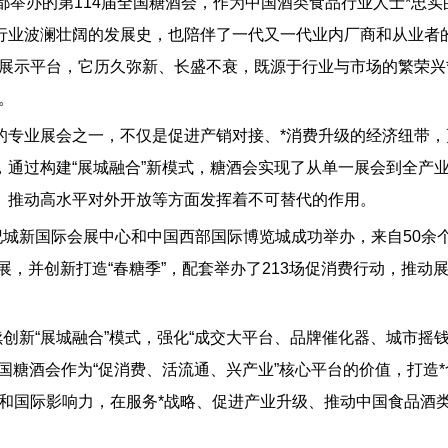
在成都举办的第114届全国糖酒会，作为中国酒类食品行业人士*忠实
行业波澜壮阔的发展史，也陪伴了一代又一代业内厂商和从业者
展示平台，它历久弥新、长盛不衰，既源于行业与市场的繁荣兴
。
的专业展会之一，不仅是促进产销对接、*消费升级的经济纽带，
通过构建“展城融合”新模式，糖酒会实现了从单一展会到全产
、推动高水平对外开放等方面发挥着不可替代的作用。
纪城新国际会展中心和中国西部国际博览城成功举办，来自50余个
展，并创新打造“春糖季”，配套举办了213场促消费行动，推动
创新“展城融合”模式，强化“成交大平台、品牌催化器、城市摇
国糖酒会作为“促消费、活流通、兴产业”核心平台的价值，打造*
和国际影响力，在服务*战略、促进产业升级、推动中国食品酒