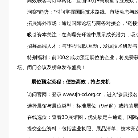
高效获客与订单转化：直面40万+高质量专业观众
洞察*趋势：*时间掌握国际技术路线、市场动态与
拓展海外市场：通过国际论坛与商务对接会，*链接
吸引资本关注：在高曝光环境中展示成长潜力，吸
招募高端人才：与*科研团队互动，发掘技术研发
特别福利：前100名成功预定展位的企业，将免费获
坛、闭门会议及榜单发布盛典！
展位预定流程：便捷高效，抢占先机
访问官网：登录 www.tjh-cd.org.cn，进入“参展报
选择展馆与展位类型：标准展位（9㎡起）或特装展
在线选位：查看3D展馆图，优先锁定主通道、国
提交企业资料：包括营业执照、展品清单、技术亮