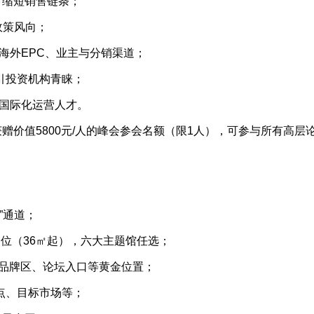
，缩短销售链条；
政策风向；
海外EPC、业主与分销渠道；
引投资机构青睐；
与国际化运营人才。
赠价值5800元/人的峰会参会名额（限1人），可参与所有高层
名”通道；
位（36㎡起），六大主题馆任选；
际品牌区、论坛入口等黄金位置；
点、目标市场等；