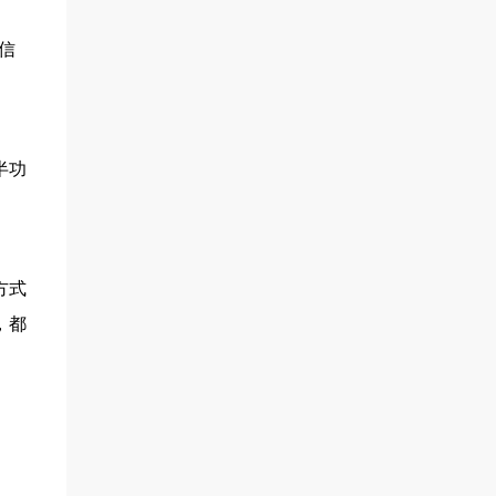
信
半功
方式
，都