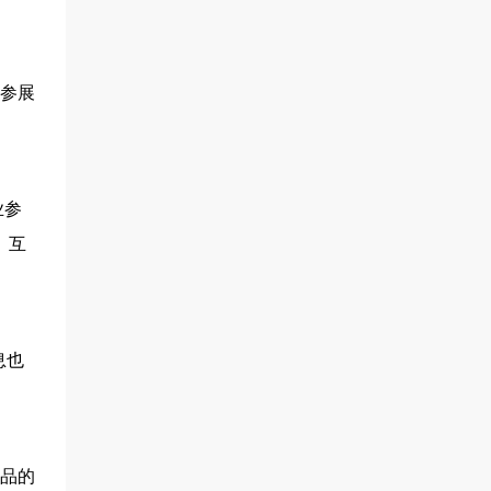
论参展
业参
、互
息也
产品的