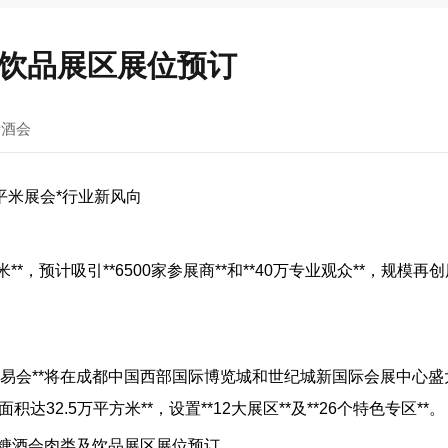
类及饮品展区展位预订
糖酒会
万平米展会*行业新风向
米**，预计吸引**6500家参展商**和**40万专业观众**，规模再
酒商品交易会**将在成都中国西部国际博览城和世纪城新国际会展中心
32.5万平方米**，设置**12大展区**及**26个特色专区**。