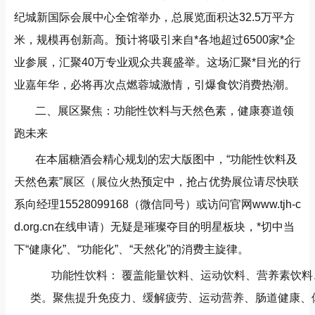
纪城新国际会展中心全馆举办，总展览面积达32.5万平方
米，规模再创新高。预计将吸引来自*各地超过6500家*企
业参展，汇聚40万专业观众共襄盛举。这场汇聚*目光的行
业嘉年华，必将再次点燃蓉城激情，引爆食饮消费热潮。
二、展区聚焦：功能性饮料与天然色素，健康赛道领
跑未来
在本届糖酒会精心规划的宏大版图中，“功能性饮料及
天然色素”展区（展位火热预定中，抢占优势展位请尽快联
系向经理15528099168（微信同号）或访问官网www.tjh-c
d.org.cn在线申请）无疑是璀璨夺目的明星板块，*切中当
下“健康化”、“功能化”、“天然化”的消费主旋律。
功能性饮料： 覆盖能量饮料、运动饮料、营养素饮
类。聚焦提升免疫力、缓解疲劳、运动营养、肠道健康、