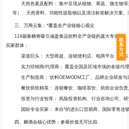
天然色素及配料： 集中呈现从植物、果蔬、微生物
等）、天然香料、功能性提取物以及清洁标签解决方案。
三、万商云集：*覆盖全产业链核心观众
114届春糖将吸引涵盖食品饮料全产业链的庞大专业
联
系
买家群体：
方
式
渠道巨头： 大型商超、连锁便利店、电商平台（京
实力经销商/代理商： 覆盖全国及区域市场的各级代
生产制造商： 饮料OEM/ODM工厂、品牌企业研
餐饮烘焙精英： 连锁餐饮、咖啡茶饮、烘焙企业负
投资与行业智库： 风险投资机构、行业咨询公司、
国际专业买家： 来自*的进出口贸易商、国际零售连
四、糖酒会核心优势：参展价值无可比拟