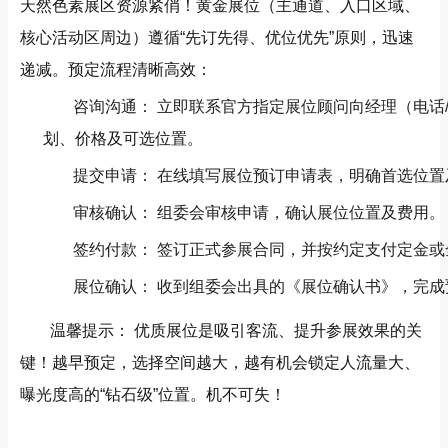
天然色素展区资源紧俏！黄金展位（主通道、入口区域、
核心活动区周边）遵循“先订先得、优位优先”原则，迅速
递减。预定流程清晰高效：
咨询沟通： 立即联系官方指定展位顾问向经理（电话/微信：
划、价格及可选位置。
提交申请： 在线填写展位预订申请表，明确首选位
审核确认： 组委会审核申请，确认展位位置及费用。
签约付款： 签订正式参展合同，并按约定支付定金或
展位确认： 收到组委会出具的《展位确认书》，完成
温馨提示： 优质展位是吸引客流、提升参展效果的关
键！越早预定，选择空间越大，越有机会锁定人流量大、
曝光度高的“钻石级”位置。机不可失！