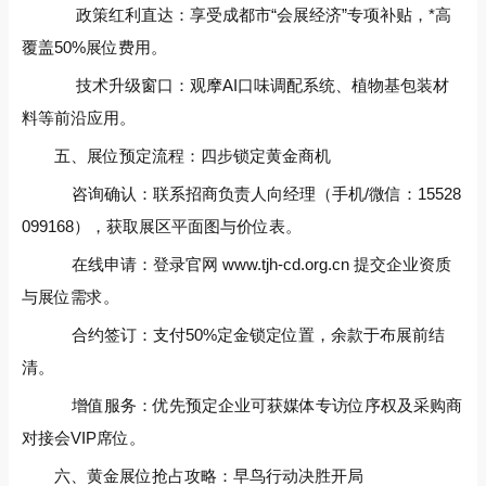
政策红利直达‌：享受成都市“会展经济”专项补贴，*高
覆盖50%展位费用。
技术升级窗口‌：观摩AI口味调配系统、植物基包装材
料等前沿应用。
五、展位预定流程：四步锁定黄金商机‌
咨询确认‌：联系招商负责人向经理（手机/微信：15528
099168），获取展区平面图与价位表。
在线申请‌：登录官网 ‌www.tjh-cd.org.cn‌ 提交企业资质
与展位需求。
合约签订‌：支付50%定金锁定位置，余款于布展前结
清。
增值服务‌：优先预定企业可获‌媒体专访位序权‌及‌采购商
对接会VIP席位‌。
六、黄金展位抢占攻略：早鸟行动决胜开局‌