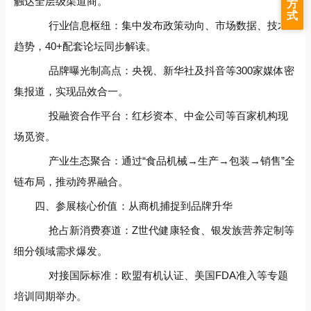
触达全层级渠道商。
方
式
行业信息枢纽‌：集中发布政策动向、市场数据、技术
趋势，40+配套论坛同步解读。
品牌曝光制高点‌：央视、新华社及抖音等300家媒体密
集报道，实现品效合一。
投融资合作平台‌：红杉资本、中金公司等百家机构现
场觅资。
产业生态聚合‌：通过“食品机械→生产→包装→销售”全
链布局，推动跨界融合。
四、参展核心价值：从商机捕捉到品牌升华‌
抢占新消费赛道‌：Z世代健康轻食、银发族营养定制等
细分领域需求爆发。
对接国际标准‌：欧盟有机认证、美国FDA准入等专题
培训同期举办。