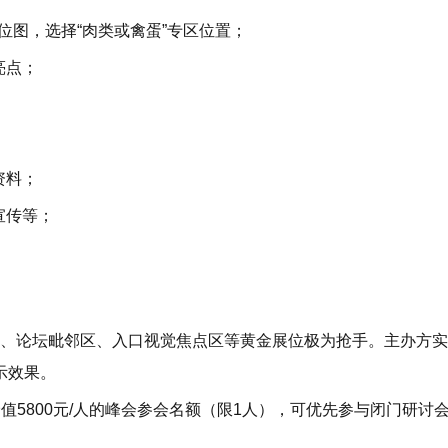
位图，选择“肉类或禽蛋”专区位置；
亮点；
资料；
宣传等；
道、论坛毗邻区、入口视觉焦点区等黄金展位极为抢手。主办方实
示效果。
值5800元/人的峰会参会名额（限1人），可优先参与闭门研讨