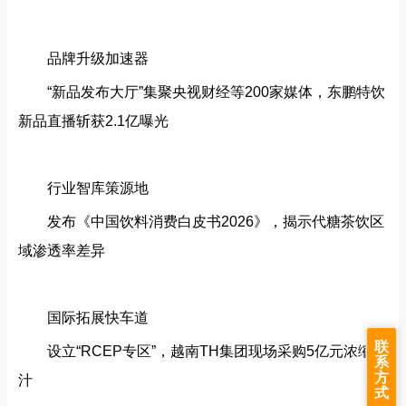
品牌升级加速器‌
“新品发布大厅”集聚央视财经等200家媒体，东鹏特饮
新品直播斩获2.1亿曝光
行业智库策源地‌
发布《中国饮料消费白皮书2026》，揭示代糖茶饮区
域渗透率差异
国际拓展快车道‌
联
设立“RCEP专区”，越南TH集团现场采购5亿元浓缩果
系
方
汁
式