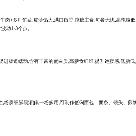
牛肉+多种鲜蔬,皮薄馅大,满口留香,控糖主食,每餐无忧,高饱腹低
波动1-3个点。
进肠道蠕动,含有丰富的蛋白质,高膳食纤维,提升饱腹感,低脂低
,粉质细腻易溶解,一粉多用,可制作低G|面包、面条、馒头、煎饼