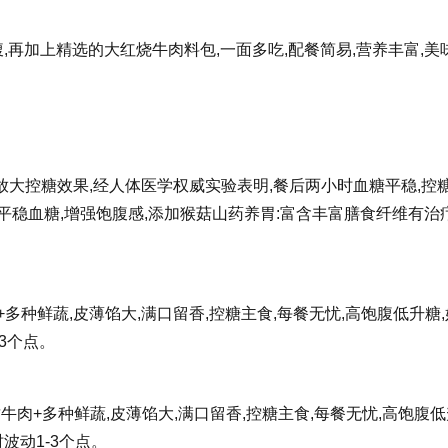
饱腹,再加上精选的大红烧牛肉料包,一面多吃,配餐简易,营养丰富,美
艺放大控糖效果,经人体医学权威实验表明,餐后两小时血糖平稳,控
制平稳血糖,增强饱腹感,添加猴菇山药养胃:富含丰富膳食纤维有治
多种鲜蔬,皮薄馅大,满口留香,控糖主食,每餐无忧,高饱腹低升糖
3个点。
牛肉+多种鲜蔬,皮薄馅大,满口留香,控糖主食,每餐无忧,高饱腹低
波动1-3个点。