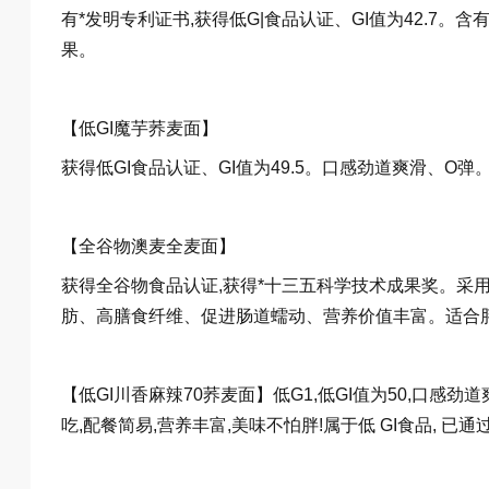
有*发明专利证书,获得低G|食品认证、GI值为42.7。
果。
【低GI魔芋荞麦面】
获得低GI食品认证、GI值为49.5。口感劲道爽滑、O
【全谷物澳麦全麦面】
获得全谷物食品认证,获得*十三五科学技术成果奖。采
肪、高膳食纤维、促进肠道蠕动、营养价值丰富。适合胖
【低GI川香麻辣70荞麦面】低G1,低GI值为50,口感
吃,配餐简易,营养丰富,美味不怕胖!属于低 GI食品, 已