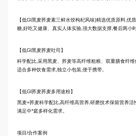
【低GI黑麦荞麦素三鲜水饺枸杞风味)精选优质原料,优质
糖,好吃又健康、真实人体实验,强大数据支撑,餐后两小时
【低GI黑麦荞麦吐司】
科学配比,采用黑麦、荞麦等高纤维粗粮、双重膳食纤维促
适合多种饮食需求,独立小包装,便于携带。
【低GI荞麦荞麦多用途粉】
黑麦+荞麦科学配比,高纤维高营养,研磨技术保留营养活性
满足中*庭多样化需求。
项目/合作案例