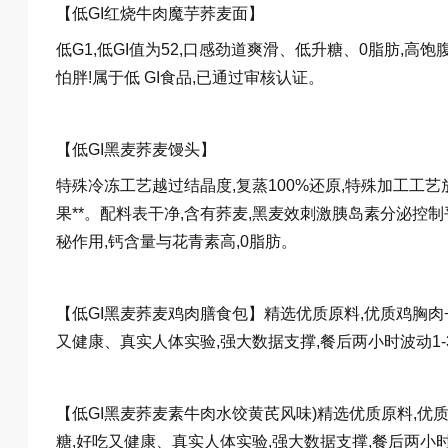
【低GI红烧牛肉魔芋荞麦面】
低G1,低GI值为52,口感劲道爽滑、低升糖、0脂肪,高
怕胖!属于低 GI食品,已通过审核认证。
【低GI黑麦荞麦馒头】
特殊冷冻工艺越过结晶度,复蒸100%还原,特殊加工工
果**。配料表干净,含有荞麦,黑麦效刺激胰岛素分泌控
秘作用,钙含量与花青素高,0脂肪。
【低GI黑麦荞麦鸡肉膳食包】精选优质原料,优质鸡胸肉+
又健康、真实人体实验,强大数据支撑,餐后两小时波动1-
【低GI黑麦荞麦素牛肉水饺黄芪风味)精选优质原料,优质
糖,好吃又健康、真实人体实验,强大数据支撑,餐后两小时