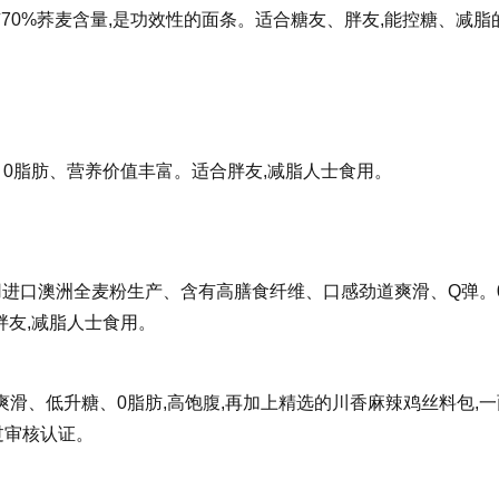
含有70%荞麦含量,是功效性的面条。适合糖友、胖友,能控糖、减脂
弹。0脂肪、营养价值丰富。适合胖友,减脂人士食用。
用进口澳洲全麦粉生产、含有高膳食纤维、口感劲道爽滑、Q弹。
友,减脂人士食用。
劲道爽滑、低升糖、0脂肪,高饱腹,再加上精选的川香麻辣鸡丝料包,
通过审核认证。