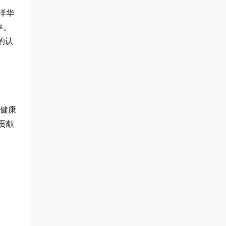
洋华
率。
的认
、健康
贡献