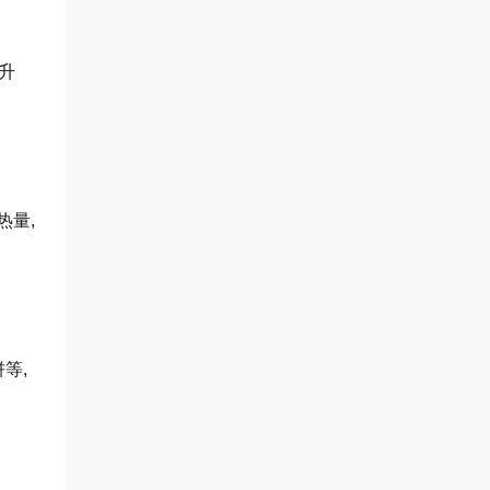
升
热量,
等,