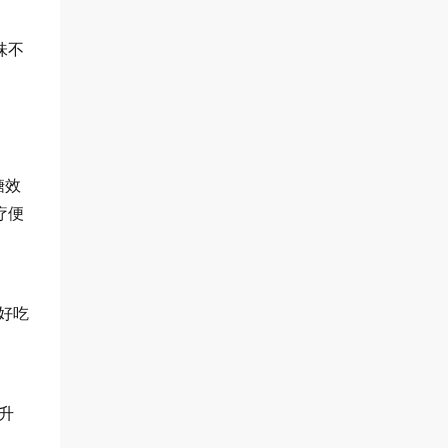
味不
糖效
疗便
,好吃
升