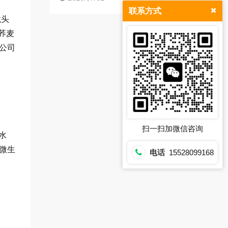
联系方式
龙头
荞麦
公司
扫一扫加微信咨询
水
微生
电话
15528099168