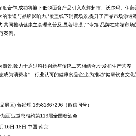
度合作,成功将旗下低GI面食产品引入永辉超市、沃尔玛、伊藤
的渠道与品牌影响力,*覆盖线下消费场景,提升了产品市场渗透
,共同推动健康主食理念普及,显著增强了“今旭”品牌在终端市场
范案例。
”为愿景,致力于通过科技创新与传统工艺相结合,研发和生产营养
志成为消费者*、行业认可的健康食品企业,为推动*健康饮食文化
区) 蒋经理 18581867296（微信同号）
旭面业邀您相约第113届全国糖酒会
0月16日-18日 中国·南京