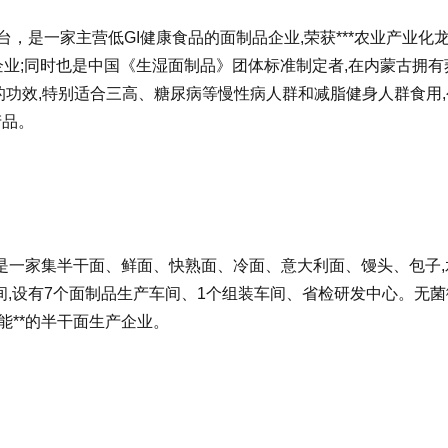
台，是一家主营低GI健康食品的面制品企业,荣获***农业产业化
企业;同时也是中国《生湿面制品》团体标准制定者,在内蒙古拥有
的功效,特别适合三高、糖尿病等慢性病人群和减脂健身人群食用,
产品。
米是一家集半干面、鲜面、快熟面、冷面、意大利面、馒头、包子,
,设有7个面制品生产车间、1个组装车间、省检研发中心。无菌
产能**的半干面生产企业。