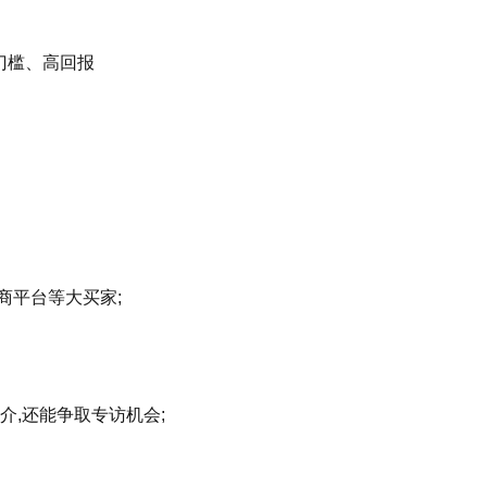
门槛、高回报
商平台等大买家;
介,还能争取专访机会;