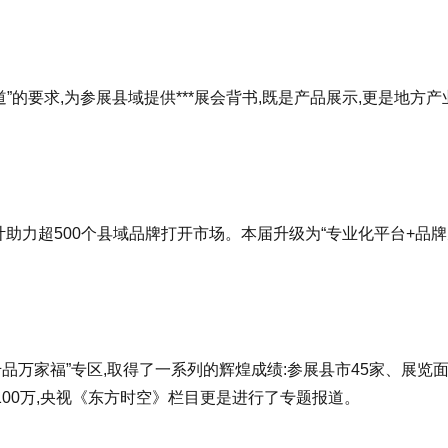
”的要求,为参展县域提供***展会背书,既是产品展示,更是地方产
累计助力超500个县域品牌打开市场。本届升级为“专业化平台+品
千品万家福”专区,取得了一系列的辉煌成绩:参展县市45家、展览
1100万,央视《东方时空》栏目更是进行了专题报道。