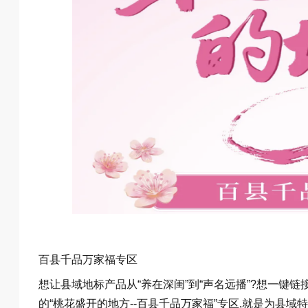
百县千品万家福专区
想让县域地标产品从“养在深闺”到“声名远播”?想一键链接
的“桃花盛开的地方--百县千品万家福”专区,就是为县域特