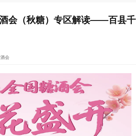
国糖酒会（秋糖）专区解读——百县
糖酒会