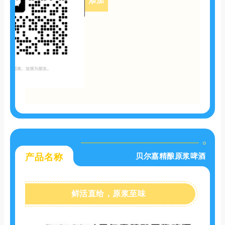
添加
贝尔嘉精酿原浆啤酒
产品名称
鲜活直给，原浆至味