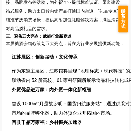
接、品牌发布等活动，为外贸企业提供标准认证、渠道建设一
站式服务，助力出口转内销产品打通国内渠道。"礼品专区" 则
联
系
瞄准节庆消费场景，提供高附加值礼赠解决方案，满足消费者
方
式
对高品质礼品的需求。
三、聚焦五大亮点：赋能行业新赛道
本届糖酒会精心策划五大亮点，旨在为行业发展提供新动能：
江苏展区：创新驱动 + 文化传承
作为东道主展区，江苏馆将呈现 "地理标志 + 现代科技
联动省内 52 所高校、61 家科研院所展示食品科技转化成果
外贸优品进万家：内外贸一体化新枢纽
首设 1000㎡"月是故乡明・国货归航服务站"，通过供
市场的品牌孵化器，助力外贸企业开拓国内市场。
百县千品万家福：乡村振兴加速器