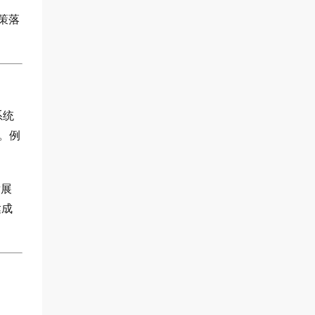
策落
系统
。例
发展
达成