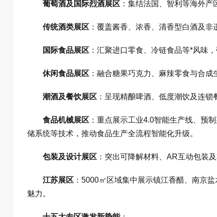
葡萄酒及国际烈酒展区
：集结法国、智利等海外产
传统酒类展区
：覆盖酱香、浓香、清香型白酒及非
国际食品展区
：汇聚进口零食、冷链食品等*风味
休闲食品展区
：融合糖果巧克力、麻辣零食与合成
潮酒及餐饮展区
：呈现精酿啤酒、低度潮饮及连锁
食品机械展区
：重点展示工业4.0智能生产线、预制
储系统等技术，推动食品生产全流程智能化升级。
包装及设计展区
：突出可降解材料、AR互动包装及
江苏展区
：5000㎡区域集中展示镇江香醋、南京盐
魅力。
十五大专区激发新势能
：