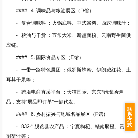
#### 4. 调味品与粮油展区（D馆）
- 复合调味料 ：火锅底料、中式酱料、西式调味汁；
- 粮油与干货 ：五常大米、新疆面粉、云南野生菌供
应链。
#### 5. 国际食品专区（E馆）
- 一带一路特色展团 ：俄罗斯蜂蜜、伊朗藏红花、土
耳其干果等；
- 跨境电商直采平台 ：天猫国际、京东*购现场选
品，支持“展品即订单”一键代发。
联
#### 6. 乡村振兴与地域名品展区（F馆）
系
方
式
- 832个脱贫县农产品 ：宁夏枸杞、赣南脐橙、贵州
刺梨汁等；