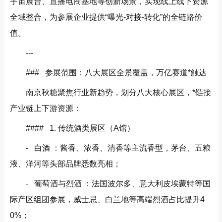
宇宙展台、直播电商基地等创新场景，实现线上线下资源
全域整合，为参展企业提供“曝光-对接-转化”的全链路价
值。
---
### 参展范围：八大展区全景覆盖，万亿赛道*触达
南京秋糖聚焦行业新趋势，划分八大核心展区，*链接
产业链上下游资源：
#### 1. 传统酒类展区（A馆）
- 白酒 ：酱香、浓香、清香等主流香型，茅台、五粮
液、洋河等头部品牌悉数亮相；
- 葡萄酒与烈酒 ：法国波尔多、意大利皮埃蒙特等国
际产区组团参展，威士忌、白兰地等高端烈酒占比提升4
0%；