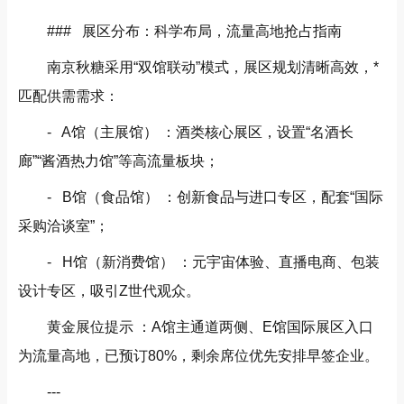
### 展区分布：科学布局，流量高地抢占指南
南京秋糖采用“双馆联动”模式，展区规划清晰高效，*
匹配供需需求：
- A馆（主展馆） ：酒类核心展区，设置“名酒长
廊”“酱酒热力馆”等高流量板块；
- B馆（食品馆） ：创新食品与进口专区，配套“国际
采购洽谈室”；
- H馆（新消费馆） ：元宇宙体验、直播电商、包装
设计专区，吸引Z世代观众。
黄金展位提示 ：A馆主通道两侧、E馆国际展区入口
为流量高地，已预订80%，剩余席位优先安排早签企业。
---